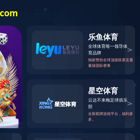
设为星空(中国)
加入收藏
全国咨询热线：
16639152669
团
准
联系我们