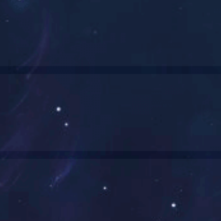
备——拖链刮板式浸出器
浸出设备——环形浸出器