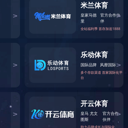
所在位置：
公司星空(中国)
>
产品展示
>
浸出设备——平转式浸出器