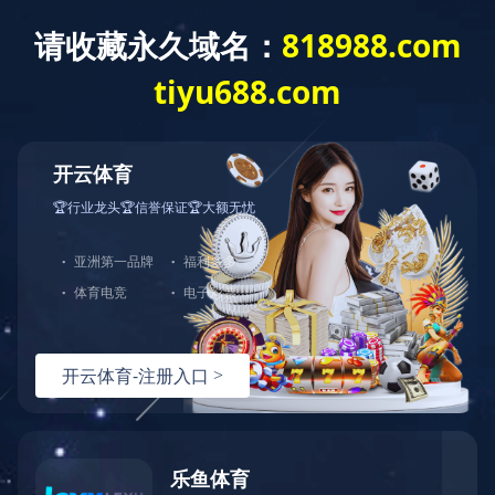
网站栏目:
核桃油精炼设备_精炼油设备_浸出设备—星空体育在线官网
公司动态
(
下级栏目
)
产品展示
(
下级栏目
)
星空体育在线官网
浸出设备
精炼油设备
新闻动态
油厂案例
油脂标准
联系我们
(
下级栏目
)
返回
网站星空(中国)
安博·体育
|
爱体育·体育(中国)官方网站
|
XINGKONG.COM
|
kaiyun·开云（中国）
官方网站
|
爱游戏体育官方网站首页
|
乐动体育
|
kaiyun·开云（中国）官方网站
|
开
云官方端网站登录入口
|
星空官方站登录入口
|