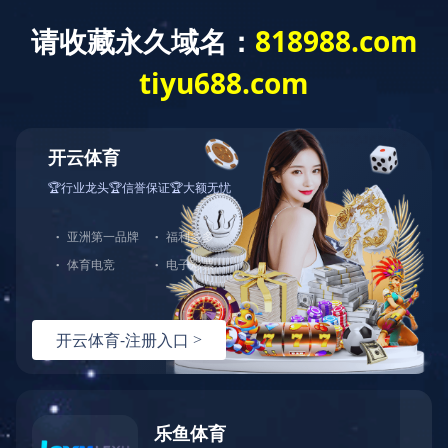
网站栏目:
核桃油精炼设备_精炼油设备_浸出设备—星空体育在线官网
公司动态
(
下级栏目
)
产品展示
(
下级栏目
)
星空体育在线官网
浸出设备
精炼油设备
新闻动态
油厂案例
油脂标准
联系我们
(
下级栏目
)
返回
网站星空(中国)
安博·体育
|
爱体育·体育(中国)官方网站
|
XINGKONG.COM
|
kaiyun·开云（中国）
官方网站
|
爱游戏体育官方网站首页
|
乐动体育
|
kaiyun·开云（中国）官方网站
|
开
云官方端网站登录入口
|
星空官方站登录入口
|