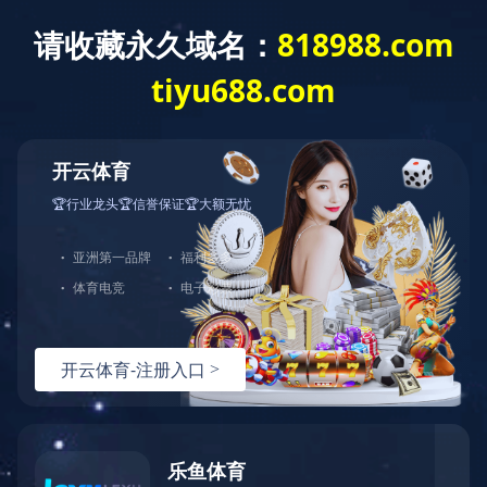
网站栏目:
核桃油精炼设备_精炼油设备_浸出设备—星空体育在线官网
公司动态
(
下级栏目
)
产品展示
(
下级栏目
)
星空体育在线官网
浸出设备
精炼油设备
新闻动态
油厂案例
油脂标准
联系我们
(
下级栏目
)
返回
网站星空(中国)
安博·体育
|
爱体育·体育(中国)官方网站
|
XINGKONG.COM
|
kaiyun·开云（中国）
官方网站
|
爱游戏体育官方网站首页
|
乐动体育
|
kaiyun·开云（中国）官方网站
|
开
云官方端网站登录入口
|
星空官方站登录入口
|